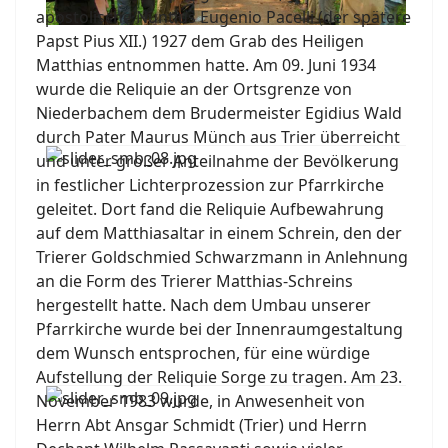
apostolische Nuntius Eugenio Pacelli (der spätere
Papst Pius XII.) 1927 dem Grab des Heiligen
Matthias entnommen hatte. Am 09. Juni 1934
wurde die Reliquie an der Ortsgrenze von
Niederbachem dem Brudermeister Egidius Wald
durch Pater Maurus Münch aus Trier überreicht
und unter großer Anteilnahme der Bevölkerung
in festlicher Lichterprozession zur Pfarrkirche
geleitet. Dort fand die Reliquie Aufbewahrung
auf dem Matthiasaltar in einem Schrein, den der
Trierer Goldschmied Schwarzmann in Anlehnung
an die Form des Trierer Matthias-Schreins
hergestellt hatte. Nach dem Umbau unserer
Pfarrkirche wurde bei der Innenraumgestaltung
dem Wunsch entsprochen, für eine würdige
Aufstellung der Reliquie Sorge zu tragen. Am 23.
November 1983 wurde, in Anwesenheit von
Herrn Abt Ansgar Schmidt (Trier) und Herrn