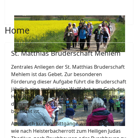
Home
St. Matthias Bruderschaft Mehlem
Zentrales Anliegen der St. Matthias Bruderschaft
Mehlem ist das Gebet. Zur besonderen
Förderung dieser Aufgabe führt die Bruderschaft
jährlich eine mehrtägige Wallfahrt zum Grab des
Heiligen Apostels Matthias durch; im Übrigen
dem einzigen Apostel, der nördlich der Alpen
bestattet ist.
Aber auch kürzere Bittgänge werden angeboten,
wie nach Heisterbacherrott zum Heiligen Judas