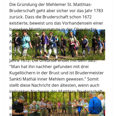
Die Gründung der Mehlemer St. Matthias-
Bruderschaft geht aber sicher vor das Jahr 1783
zurück. Dass die Bruderschaft schon 1672
existierte, beweist uns das Vorhandensein einer
barocken Matthiasstatute in der Oberdorfer
Kapelle, vor allem aber eine Aufzeichnung in der
Adendorfer Pfarrchronik. Diese berichtet von der
Erschießung eines Mehlemer Bürgers, namens
Peter Dreholz, durch französische Dragoner im
Jahre 1672. Die Urkunde endet mit dem Satz:
"Man hat ihn nachher gefunden mit drei
Kugellöchern in der Brust und ist Brudermeister
Sankti Mathäi inner Mehlem gewesen." Somit
stellt diese Nachricht den ältesten, wenn auch
indirekten Nachweis der Matthias Bruderschaft
in Mehlem dar.
Im Jahre 1934 wurde der Mehlemer Bruderschaft
eine Matthiasreliquie geschenkt, die der