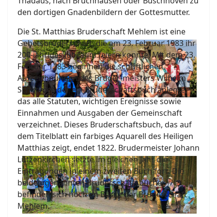
Thadäus, nach Bruchhausen oder Buschhoven zu
den dortigen Gnadenbildern der Gottesmutter.
Die St. Matthias Bruderschaft Mehlem ist eine
Gebetsbruderschaft, die am 23. Februar 1983 ihr
200-jähriges Jubiläum feiern konnte. Mit dem 23.
Februar 1783 beginnen die schriftlichen
Aufzeichnungen des Bruder-meisters Wilhelm
Schimmel, der ein Bruderschaftsbuch anlegte,
das alle Statuten, wichtigen Ereignisse sowie
Einnahmen und Ausgaben der Gemeinschaft
verzeichnet. Dieses Bruderschaftsbuch, das auf
dem Titelblatt ein farbiges Aquarell des Heiligen
Matthias zeigt, endet 1822. Brudermeister Johann
Lützenkirchen setzte im gleichen Jahr die
Eintragungen in einem zweiten Buch fort. Die
beiden genannten Bruderschaftsbücher
befinden sich noch im Besitz der Bruderschaft
Mehlem.